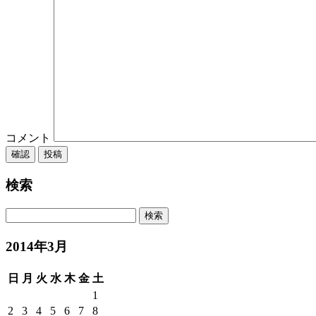
コメント
検索
2014年3月
日
月
火
水
木
金
土
1
2
3
4
5
6
7
8