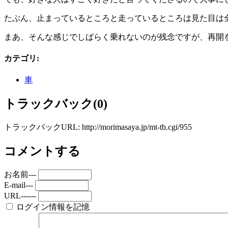
たぶん、止まっているところと走っているところは見た目は
まあ、そんな感じでしばらく乗れないのが残念ですが、再開
カテゴリ
:
車
トラックバック(0)
トラックバックURL: http://morimasaya.jp/mt-tb.cgi/955
コメントする
お名前---
E-mail---
URL------
ログイン情報を記憶