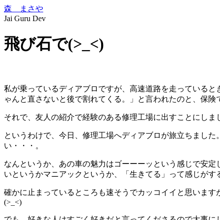
森 まさや
Jai Guru Dev
飛び石で(>_<)
私が乗っているディアブロですが、高速道路を走っていると
ゃんと直さないと後で割れてくる。」と言われたのと、保険
それで、友人の紹介で経験のある修理工場に出すことにしま
というわけで、今日、修理工場へディアブロが旅立ちました
い・・・。
なんというか、あの車の魅力はゴーーーッという感じで安定
いというかマニアックというか、「生きてる」って感じがす
確かに止まっているところも速そうでカッコイイと思います
(>_<)
でも、好きな人はすごく好きだと言ってくださるので大事に