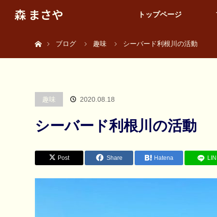
森 まさや
トップページ
ホーム
ブログ
趣味
シーバード利根川の活動
趣味
2020.08.18
シーバード利根川の活動
Post
Share
Hatena
LI