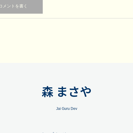
森 まさや
Jai Guru Dev