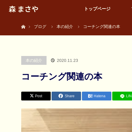
森 まさや
トップページ
ホーム
ブログ
本の紹介
コーチング関連の本
本の紹介
2020.11.23
コーチング関連の本
Post
Share
Hatena
LI