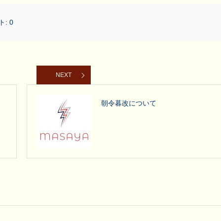
ト:
0
NEXT
朝令暮改について