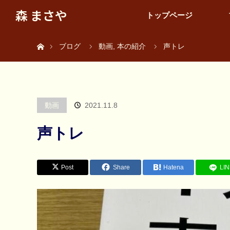
森 まさや
トップページ
ホーム
ブログ
動画
,
本の紹介
声トレ
動画
2021.11.8
声トレ
Post
Share
Hatena
LI