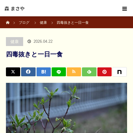
森 まさや
ホーム
ブログ
健康
四毒抜きと一日一食
健康
2026.04.22
四毒抜きと一日一食