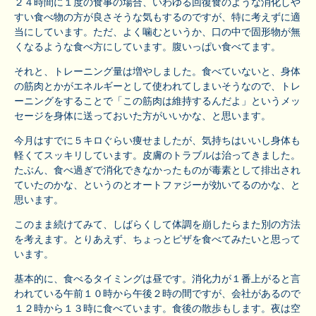
２４時間に１度の食事の場合、いわゆる回復食のような消化しや
すい食べ物の方が良さそうな気もするのですが、特に考えずに適
当にしています。ただ、よく噛むというか、口の中で固形物が無
くなるような食べ方にしています。腹いっぱい食べてます。
それと、トレーニング量は増やしました。食べていないと、身体
の筋肉とかがエネルギーとして使われてしまいそうなので、トレ
ーニングをすることで「この筋肉は維持するんだよ」というメッ
セージを身体に送っておいた方がいいかな、と思います。
今月はすでに５キロぐらい痩せましたが、気持ちはいいし身体も
軽くてスッキリしています。皮膚のトラブルは治ってきました。
たぶん、食べ過ぎで消化できなかったものが毒素として排出され
ていたのかな、というのとオートファジーが効いてるのかな、と
思います。
このまま続けてみて、しばらくして体調を崩したらまた別の方法
を考えます。とりあえず、ちょっとピザを食べてみたいと思って
います。
基本的に、食べるタイミングは昼です。消化力が１番上がると言
われている午前１０時から午後２時の間ですが、会社があるので
１２時から１３時に食べています。食後の散歩もします。夜は空