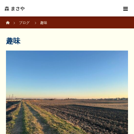
森 まさや
ホーム
ブログ
趣味
趣味