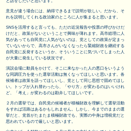
と話をしたいと思います。
意見が違う場合には、納得できるまで説明が欲しい。だから、そ
れを説明してくれる政治家のところに人が集まると思います。
SNSを活用すると言っても、ただの近況報告や投票の呼びかけだ
けだと、政策がないということで興味が薄れます。高市総理に人
気があっても自民党に人気がないのは、党としての政策が定まっ
ていないからで、高市さんがいなくなったら緊縮財政を継続する
自民党に反発するというか、そういうことに気づいてしまった人
が大量に発生している状況です。
演説会場に動員をかけて、そこに来なかった人の悪口をいうよう
な同調圧力を使った選挙活動は無くなってほしいと思います。各
候補者は政策を語ってほしいし、党として同じ思想で固めてほし
い。トップが入れ替わったら、「やり方」が変わるのはいいけれ
ど、「考え」が変わるのは勘弁してほしいです。
２月の選挙では、自民党の候補者が積極財政を理解して選挙活動
をすれば活路はあるかもしれません。しかし、今までのままの選
挙だと、党首がたまたま積極財政でも、実際の中身は増税党だと
思われているので厳しいと思います。