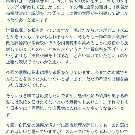
出来れば、今解散せずに、６月に骨太の方針を出してからのタイ
ミングで解散してほしかったし、その間に全部の議員に財務省が
積極財政のご説明をして回るように片山大臣から指導して欲しか
ったなあ、と思います。
消費税廃止を私も言っていますが、流行だからとかポピュリズム
とか思う人もいるかもしれませんが、そもそも一部の国会議員や
政治評論家は消費税の導入や消費税率を高めることに最初から反
対していましたので、どちらかというと「消費税率を下げろ」と
いうよりも「消費税率を上げるな」と言い続けていたというのが
正確な表現ではないかと思います。
今回の選挙は高市総理が進退をかけています。今までの総裁でそ
んなことを言った人はいないと思います。ただの希望や目標を語
った方ばかりでした。
そういう意味では応援したいですが、勉強不足の議員が集まる政
党には政権を任せたくないという気持ちもあります。それでもま
だ日本では「雰囲気」で自民党に入れる人が多そうな気がしま
す。
今回、自民党の議席が増えずに高市総理が辞任しても、また選ば
れればいいと思っていますが、スムーズにそうなるわけもないで