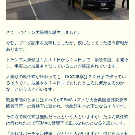
さて、バイデン大統領が誕生しました。
今朝、ブログ記事を投稿しましたが、夜になってまた違う情報が
あります。
トランプ大統領は１月１１日から２４日まで「緊急事態」を発令
し、事実上の戒厳令となっていることが確認されています。
大統領の就任式が終わっても、DCの軍隊は２４日まで残ってい
るそうです。戒厳令を２４日までとしたところに何かあるのか
な、という人々がいます。
緊急事態のときにはすべてがFEMA（アメリカ合衆国連邦緊急事
態管理庁）の管轄下に置かれ、大統領もその下になるそうです。
その点で就任式は無効だったという人もいますが、たぶん就任式
は行われたのでFEMAの管理下で正式なものとなると思います。
「あれはバーチャル映像」だという人がいますが、信じられませ