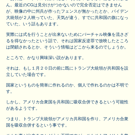
ん。最近のCGは見分けがつかないので完全否定はできません
が、映像の中に州兵が作ったフェンスが無かったとか、バイデン
大統領が２人映っていた、天気が違う、すでに共和国の旗になっ
ていた、いう話もあります。
実際には式を行うことが出来ないためにバーチャル映像を流さざ
るを得なかったという話で、それは国家反逆罪で放映したところ
は閉鎖されるとか、そういう情報はどこから来るのでしょうか。
ところで、かなり興味深い説があります。
それは、もし１月２０日の前に既にトランプ大統領が共和国を設
立していた場合です。
国家というものを簡単に作れるのか、個人で作れるのかは不明で
す。
しかし、アメリカ合衆国を共和国に吸収合併できるという可能性
があるようです。
つまり、トランプ大統領がアメリカ共和国を作り、アメリカ合衆
国を吸収合併するという事です。