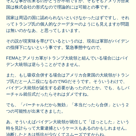
そんな事が出来るのかどうか不明ですが、そもそもアメリカ合衆
国は株式会社の形式なので理論的には可能との事です。
国家は周辺の国に認められないといけなかったはずですし、それ
ってトランプ氏の個人的なクーデターのようにも見えますが問題
は無いのかなあ、と思ってしまいます。
その説が現実味を帯びているというのは、現在は軍部がバイデン
の指揮下にないという事です。緊急事態中なので。
FEMAとアメリカ軍がトランプ大統領と組んでいる場合にはバイ
デン大統領は逆らうことができません。
また、もし吸収合併する場合はアメリカ合衆国の大統領がトラン
プ氏だと一人二役になるのでNGだそうです。そういうわけで、
バイデン大統領が誕生する必要があったのだとか。でも、もしバ
ーチャル就任式だったらそれはダメですね。
でも、「バーチャルだから無効」「本当だったら合併」という２
つの可能性が出来てきました。
あ、そういえばバイデン大統領が就任して「ほっとした」という
時を見計らって大量逮捕というケースもあるのかもしれません。
油断したときは抵抗が少なくてスムーズですからね。