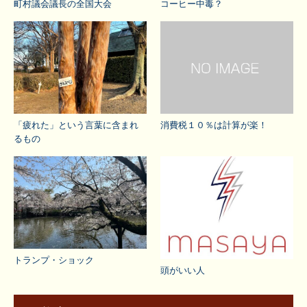
町村議会議長の全国大会
コーヒー中毒？
「疲れた」という言葉に含まれ
消費税１０％は計算が楽！
るもの
トランプ・ショック
頭がいい人