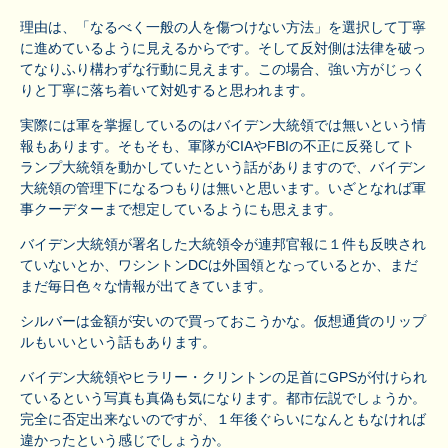
理由は、「なるべく一般の人を傷つけない方法」を選択して丁寧
に進めているように見えるからです。そして反対側は法律を破っ
てなりふり構わずな行動に見えます。この場合、強い方がじっく
りと丁寧に落ち着いて対処すると思われます。
実際には軍を掌握しているのはバイデン大統領では無いという情
報もあります。そもそも、軍隊がCIAやFBIの不正に反発してト
ランプ大統領を動かしていたという話がありますので、バイデン
大統領の管理下になるつもりは無いと思います。いざとなれば軍
事クーデターまで想定しているようにも思えます。
バイデン大統領が署名した大統領令が連邦官報に１件も反映され
ていないとか、ワシントンDCは外国領となっているとか、まだ
まだ毎日色々な情報が出てきています。
シルバーは金額が安いので買っておこうかな。仮想通貨のリップ
ルもいいという話もあります。
バイデン大統領やヒラリー・クリントンの足首にGPSが付けられ
ているという写真も真偽も気になります。都市伝説でしょうか。
完全に否定出来ないのですが、１年後ぐらいになんともなければ
違かったという感じでしょうか。