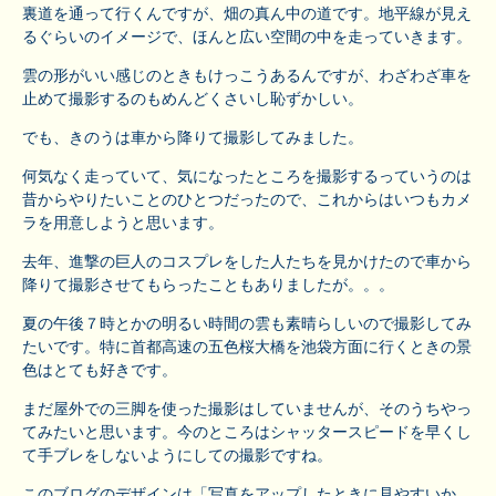
裏道を通って行くんですが、畑の真ん中の道です。地平線が見え
るぐらいのイメージで、ほんと広い空間の中を走っていきます。
雲の形がいい感じのときもけっこうあるんですが、わざわざ車を
止めて撮影するのもめんどくさいし恥ずかしい。
でも、きのうは車から降りて撮影してみました。
何気なく走っていて、気になったところを撮影するっていうのは
昔からやりたいことのひとつだったので、これからはいつもカメ
ラを用意しようと思います。
去年、進撃の巨人のコスプレをした人たちを見かけたので車から
降りて撮影させてもらったこともありましたが。。。
夏の午後７時とかの明るい時間の雲も素晴らしいので撮影してみ
たいです。特に首都高速の五色桜大橋を池袋方面に行くときの景
色はとても好きです。
まだ屋外での三脚を使った撮影はしていませんが、そのうちやっ
てみたいと思います。今のところはシャッタースピードを早くし
て手ブレをしないようにしての撮影ですね。
このブログのデザインは「写真をアップしたときに見やすいか