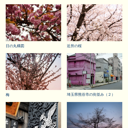
日の丸構図
近所の桜
埼玉県熊谷市の街並み（２）
梅