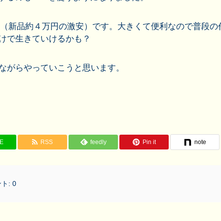
ンチ（新品約４万円の激安）です。大きくて便利なので普段の
だけで生きていけるかも？
いながらやっていこうと思います。
NE
RSS
feedly
Pin it
note
ト:
0