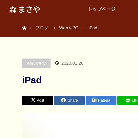
森 まさや
トップページ
ホーム
ブログ
WebやPC
iPad
WebやPC
2020.01.26
iPad
Post
Share
Hatena
LI