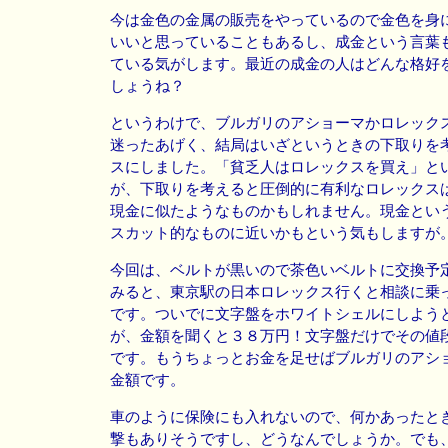
今は金色の金属の販売をやっているので金色を身
いいと思っていることもあるし、成金という言葉
ている気がします。最近の成金の人はどんな格好
しょうね？
というわけで、ブルガリのアショーマかロレック
迷ったあげく、結局はいざというときの下取りを
スにしました。「貧乏人はロレックスを買え」と
が、下取りを考えると圧倒的に有利なロレックス
現金に似たようなものかもしれません。現金とい
スカット的なものに近いかもという気もしますが
今回は、ベルトが黒いので茶色いベルトに交換予
みると、東京駅の日本ロレックス行くと相談に乗
です。ついでに文字盤をホワイトシェルにしよう
が、金額を聞くと３８万円！文字盤だけでその値
です。もうちょっとお金を足せばブルガリのアシ
金額です。
車のように保険にも入れないので、何かあったと
撃もありそうですし、どうなんでしょうか。でも