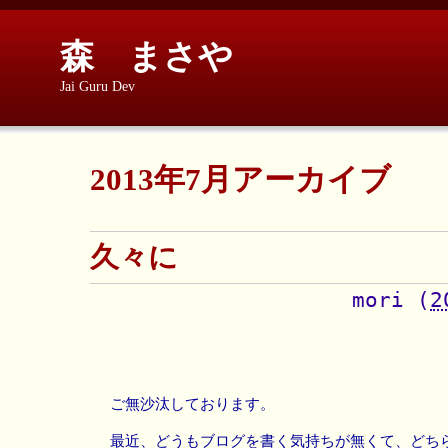
森 まさや
Jai Guru Dev
2013年7月アーカイブ
久々に
mori
(
2
ご無沙汰しております。
最近、どうもブログを書く気持ちが無くて、どち