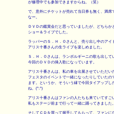
が修理中でも参加できますからね。（笑）
で、意外にチケットが売れて当日券も無く、満席
なー。
ＤＶＤの鑑賞会だと思っていましたが、どちらか
ショー＆ライブでした。
ラッパーのＳ．Ｈ．Ｏさんと、売り出し中のアイ
アリス十番さんの生ライブを楽しめました。
Ｓ．Ｈ．Ｏさんは、ランボルギーニの歌も出して
今回のＤＶＤの挿入歌になっています。
アリス十番さんは、私の車を出展させていただい
フェスタのイベントで一緒になったりしていたの
ます。というか、そういう縁で今回タイアップし
ね。(^.^)
アリス十番さんはファンの人たちも来ていてすご
私もステージ前まで行って一緒に踊ってきました
そしてＣＤを買って握手してもらって、ファンに