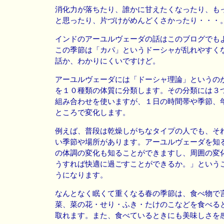
消化力が落ちたり、誰かに甘えたくなったり、も
と思ったり、片づけがめんどくさかったり・・・
インドのアーユルヴェーダの話はこのブログでも
この季節は「カパ」というドーシャが乱れやすく
話か、わかりにくいですけど。
アーユルヴェーダには「ドーシャ理論」というの
を１０種類の体質に分類します。その分類には３
組み合わせを使いますが、１日の時間帯や季節、
ところで変化します。
例えば、普段は乾燥しがちなタイプの人でも、そ
い季節や場所があります。アーユルヴェーダを知
の体調の変化も知ることができますし、周囲の変
うすれば快適に過ごすことができるか。」という
うになります。
なんとなく眠くて重くなる春の季節は、食べ物で
菜、菜の花・せり・ふき・たけのこなどを食べる
取れます。また、食べているときにも美味しさを