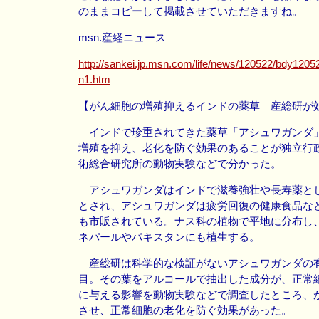
のままコピーして掲載させていただきますね。
msn.産経ニュース
http://sankei.jp.msn.com/life/news/120522/bdy120
n1.htm
【がん細胞の増殖抑えるインドの薬草 産総研が
インドで珍重されてきた薬草「アシュワガンダ
増殖を抑え、老化を防ぐ効果のあることが独立行
術総合研究所の動物実験などで分かった。
アシュワガンダはインドで滋養強壮や長寿薬と
とされ、アシュワガンダは疲労回復の健康食品な
も市販されている。ナス科の植物で平地に分布し
ネパールやパキスタンにも植生する。
産総研は科学的な検証がないアシュワガンダの
目。その葉をアルコールで抽出した成分が、正常
に与える影響を動物実験などで調査したところ、
させ、正常細胞の老化を防ぐ効果があった。