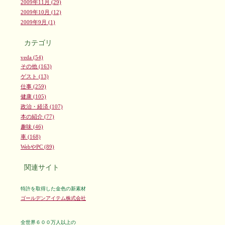
2009年11月 (29)
2009年10月 (12)
2009年9月 (1)
カテゴリ
veda (54)
その他 (163)
ゲスト (13)
仕事 (259)
健康 (105)
政治・経済 (107)
本の紹介 (77)
趣味 (46)
車 (168)
WebやPC (89)
関連サイト
特許を取得した金色の新素材
ゴールデンアイテム株式会社
全世界６００万人以上の