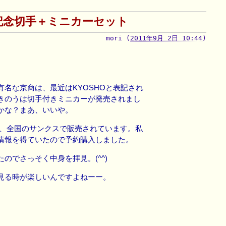
記念切手＋ミニカーセット
mori
(
2011年9月 2日 10:44
)
有名な京商は、最近はKYOSHOと表記され
きのうは切手付きミニカーが発売されまし
かな？まあ、いいや。
で、全国のサンクスで販売されています。私
情報を得ていたので予約購入しました。
のでさっそく中身を拝見。(^^)
見る時が楽しいんですよねーー。