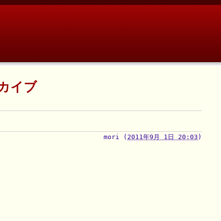
ーカイブ
mori
(
2011年9月 1日 20:03
)
。