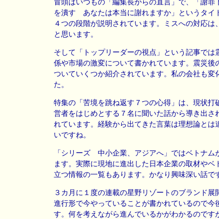
冒頭はいつもの「編集長からの直言」で、「謝罪
を潰す あなたは本当に謝れますか」というタイ
４つの段階が説明されています。ミスへの対応は
と思います。
そして「トップリーダーの視点」という記事では
係や市場の激変について書かれています。震災後
ついていくつか紹介されています。私の会社も変
た。
特集の「苦境を跳ね返す７つの心得」は、現状打
営者をはじめとする７名に聞いた話から導き出さ
れています。経験から出てきた言葉は理想論とは
いですね。
「シリーズ 中小企業、アジアへ」ではベトナム
ます。実際に現地に進出した日本企業の取材やベ
立つ情報の一覧もあります。かなり興味深い話で
３カ月に１度の連載の星野リゾートのブランド展
進行形で今やっていることが書かれているので今
す。何を考えながら進んでいるかがわかるのです