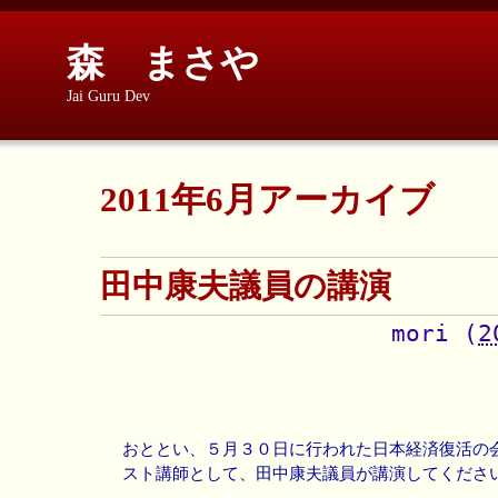
森 まさや
Jai Guru Dev
2011年6月アーカイブ
田中康夫議員の講演
mori
(
2
おととい、５月３０日に行われた日本経済復活の
スト講師として、田中康夫議員が講演してくださ