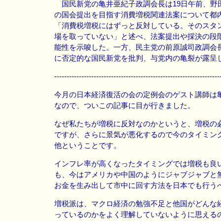
国民新党の亀井亜紀子政調会長は19日午前、野
の国会提出を目指す消費増税関連法案について都
「消費税増税にはずっと反対している。そのスタ
場を取っていない」と述べ、法案提出や採決の段
能性を示唆した。一方、民主党の前原誠司政調会
に否定的な国民新党を批判、与党内の亀裂が露呈
-------------------------------------------------------------------
今月の日本経済復活の会の定例会のゲスト講師は
なので、ついこの記事に目が行きました。
なぜ私たちが増税に反対なのかというと、増税の
ですが、さらに景気が悪化するので今のタイミン
他ということです。
インフレ率が高くなったタイミングでは増税も良
も、今はアメリカや中国のようにジャブジャブと
お金を生み出して市中に回す方法を日本でも行う
増税派は、マクロ経済の勉強不足と他国がどんな
っているのかをよく理解していないように思える