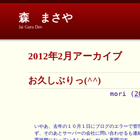
森 まさや
Jai Guru Dev
2012年2月アーカイブ
お久しぶりっ(^^)
mori
(
2
いやあ、去年の１０月１日にブログのエラーで管
ず、そのあとサーバーの会社に問い合わせるも連
置状態になっていましたが、やっと再開です。